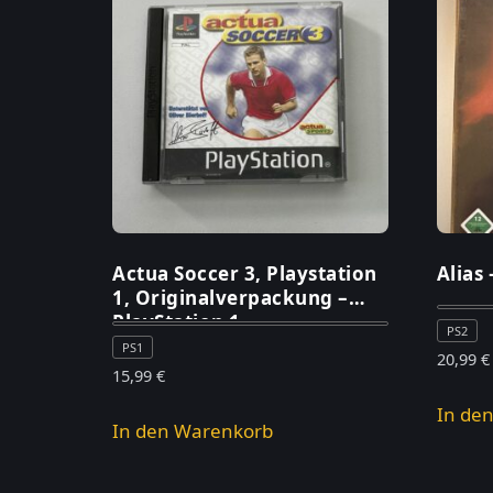
Actua Soccer 3, Playstation
Alias 
1, Originalverpackung –
PlayStation 1
PS2
PS1
20,99
€
15,99
€
In de
In den Warenkorb