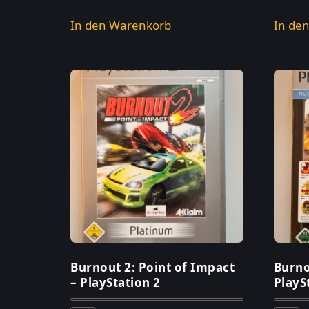
In den Warenkorb
In de
Burnout 2: Point of Impact
Burno
– PlayStation 2
PlayS