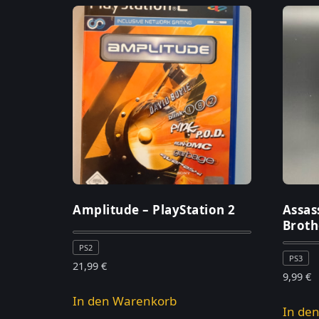
Amplitude – PlayStation 2
Assas
Broth
PS2
PS3
21,99
€
9,99
€
In den Warenkorb
In de