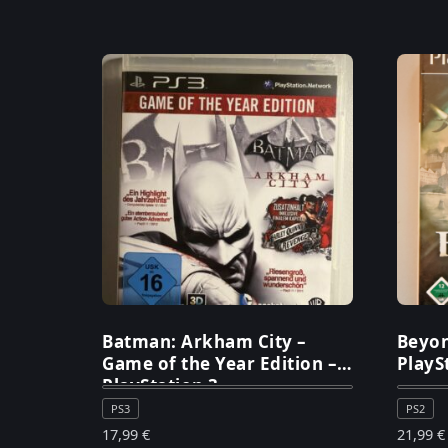
Batman: Arkham City –
Beyon
Game of the Year Edition –
PlayS
PlayStation 3
PS3
PS2
17,99
€
21,99
€