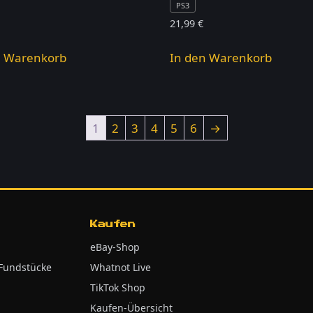
PS3
21,99
€
n Warenkorb
In den Warenkorb
1
2
3
4
5
6
→
Kaufen
eBay-Shop
 Fundstücke
Whatnot Live
TikTok Shop
Kaufen-Übersicht