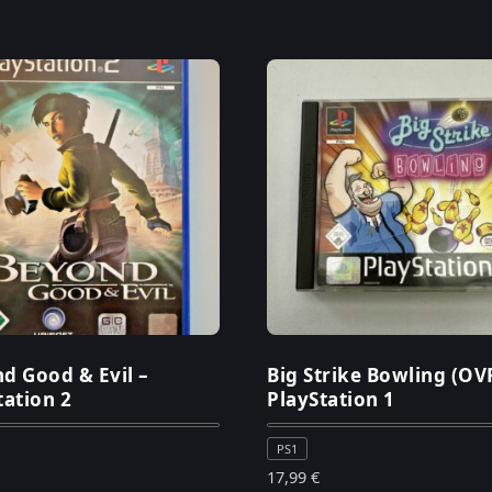
d Good & Evil –
Big Strike Bowling (OV
tation 2
PlayStation 1
PS1
17,99
€