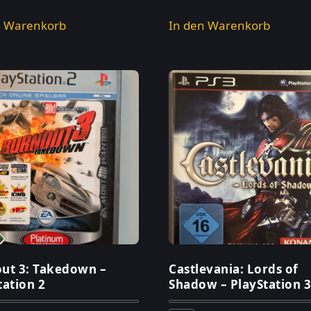
n Warenkorb
In den Warenkorb
ut 3: Takedown –
Castlevania: Lords of
tation 2
Shadow – PlayStation 