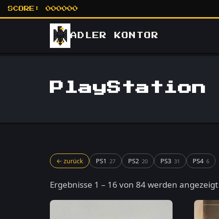
SCORE:
000000
ADLER
KONTOR
PlayStation
← zurück
PS1
PS2
PS3
PS4
27
20
31
6
Ergebnisse 1 – 16 von 84 werden angezeigt