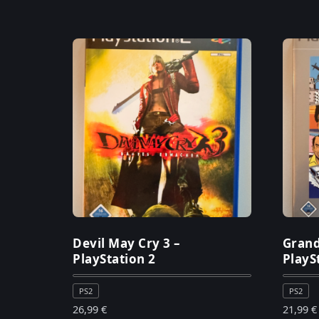
Devil May Cry 3 –
Grand
PlayStation 2
PlayS
PS2
PS2
26,99
€
21,99
€