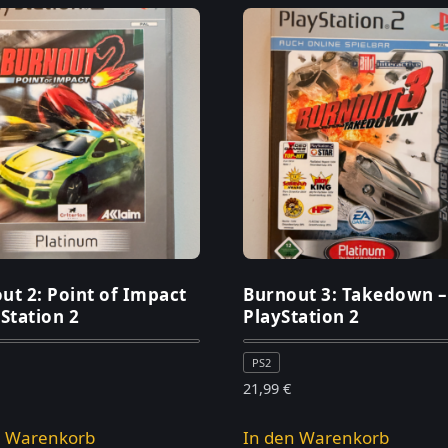
ut 2: Point of Impact
Burnout 3: Takedown –
yStation 2
PlayStation 2
PS2
21,99
€
n Warenkorb
In den Warenkorb