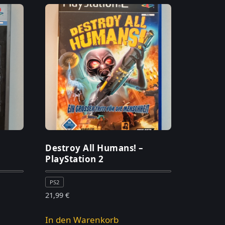
Destroy All Humans! –
PlayStation 2
PS2
21,99
€
In den Warenkorb