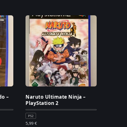
do –
Naruto Ultimate Ninja –
PlayStation 2
PS2
5,99
€