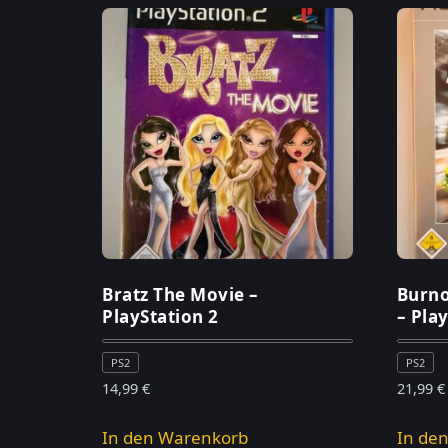
Bratz The Movie –
Burno
PlayStation 2
– Pla
PS2
PS2
14,99
€
21,99
€
In den Warenkorb
In de