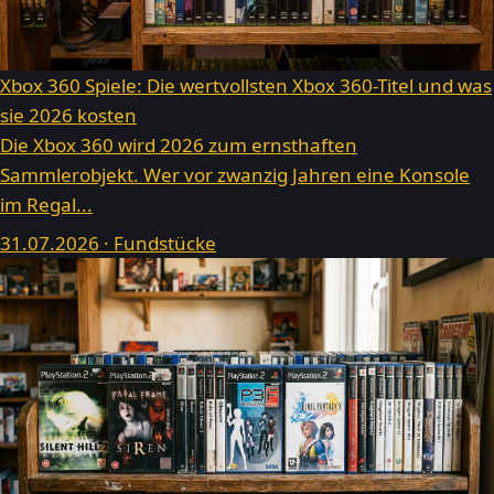
Xbox 360 Spiele: Die wertvollsten Xbox 360-Titel und was
sie 2026 kosten
Die Xbox 360 wird 2026 zum ernsthaften
Sammlerobjekt. Wer vor zwanzig Jahren eine Konsole
im Regal...
31.07.2026 · Fundstücke