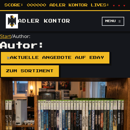
SCORE:
000000
ADLER KONTOR
LIVES:
♥ ♥ ♥
ADLER
KONTOR
MENU ☰
Start
/
Author:
Autor:
AKTUELLE ANGEBOTE AUF EBAY
ZUM SORTIMENT