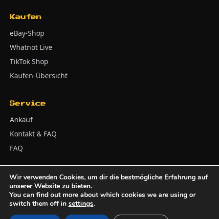
Kaufen
eBay-Shop
Whatnot Live
TikTok Shop
Kaufen-Übersicht
Service
Ankauf
Kontakt & FAQ
FAQ
Wir verwenden Cookies, um dir die bestmögliche Erfahrung auf
unserer Website zu bieten.
Impressum
AGB
Widerrufsbelehrung
© 2026 Adler Kontor
You can find out more about which cookies we are using or
Zahlung & Versand
Batteriehinweise
Datenschutz
switch them off in
settings
.