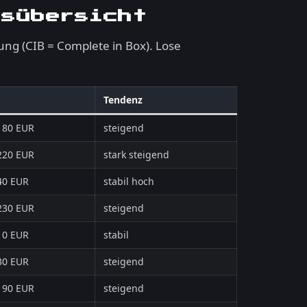
isübersicht
ung (CIB = Complete in Box). Lose
Tendenz
180 EUR
steigend
220 EUR
stark steigend
40 EUR
stabil hoch
230 EUR
steigend
10 EUR
stabil
30 EUR
steigend
190 EUR
steigend