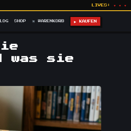
LIVES:
♥ ♥ ♥
LOG
SHOP
WARENKORB
▶ KAUFEN
Die
d was sie