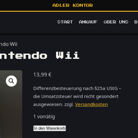
ADLER KONTOR
START
ANKAUF
ÜBER UNS
B
ndo Wii
ntendo Wii
13,99
€
Differenzbesteuerung nach §25a UStG –
die Umsatzsteuer wird nicht gesondert
ausgewiesen.
zzgl.
Versandkosten
1 vorrätig
Spider-
In den Warenkorb
Man