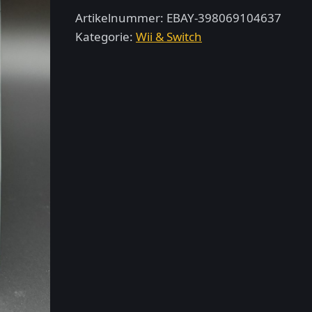
3
Artikelnummer:
EBAY-398069104637
–
Kategorie:
Wii & Switch
Nintendo
Wii
Menge