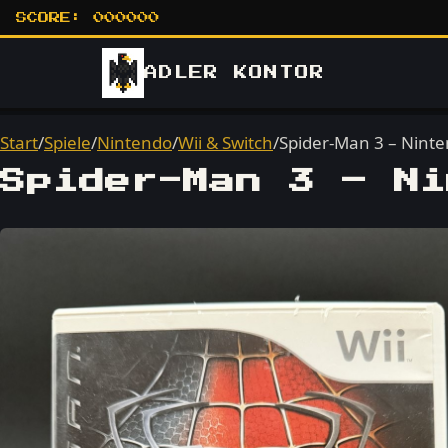
SCORE:
000000
ADLER
KONTOR
Start
/
Spiele
/
Nintendo
/
Wii & Switch
/
Spider-Man 3 – Ninte
Spider-Man 3 – Ni