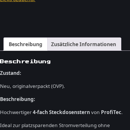
–
Schutzkontakt
Verteiler
250V
/
Beschreibung
Zusätzliche Informationen
16A,
neu
Menge
Beschreibung
Zustand:
Neu, originalverpackt (OVP).
Beschreibung:
Hochwertiger
4-fach Steckdosenstern
von
ProfiTec
.
Ideal zur platzsparenden Stromverteilung ohne