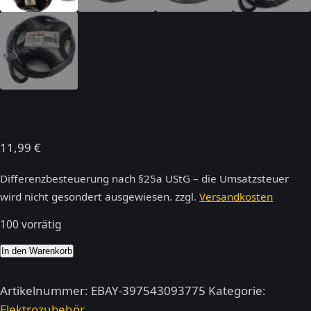
11,99
€
Differenzbesteuerung nach §25a UStG – die Umsatzsteuer
wird nicht gesondert ausgewiesen.
zzgl.
Versandkosten
100 vorrätig
4-
In den Warenkorb
fach
Steckdosenstern
Artikelnummer:
EBAY-397543093775
Kategorie:
ProfiTec
Elektrozubehör