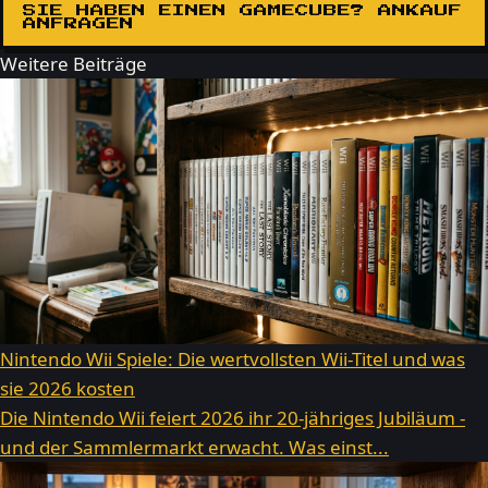
SIE HABEN EINEN GAMECUBE? ANKAUF
ANFRAGEN
Weitere Beiträge
Nintendo Wii Spiele: Die wertvollsten Wii-Titel und was
sie 2026 kosten
Die Nintendo Wii feiert 2026 ihr 20-jähriges Jubiläum -
und der Sammlermarkt erwacht. Was einst...