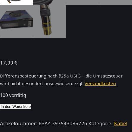
17,99
€
Differenzbesteuerung nach §25a UStG – die Umsatzsteuer
wird nicht gesondert ausgewiesen.
zzgl.
Versandkosten
100 vorrätig
High
In den Warenkorb
End
Antennenkabel
Artikelnummer:
EBAY-397543085726
Kategorie:
Kabel
20