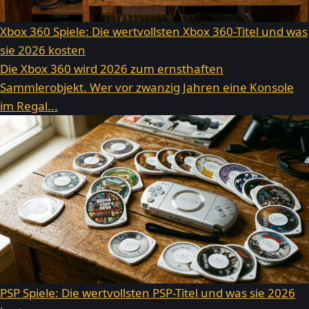
Xbox 360 Spiele: Die wertvollsten Xbox 360-Titel und was
sie 2026 kosten
Die Xbox 360 wird 2026 zum ernsthaften
Sammlerobjekt. Wer vor zwanzig Jahren eine Konsole
im Regal...
PSP Spiele: Die wertvollsten PSP-Titel und was sie 2026