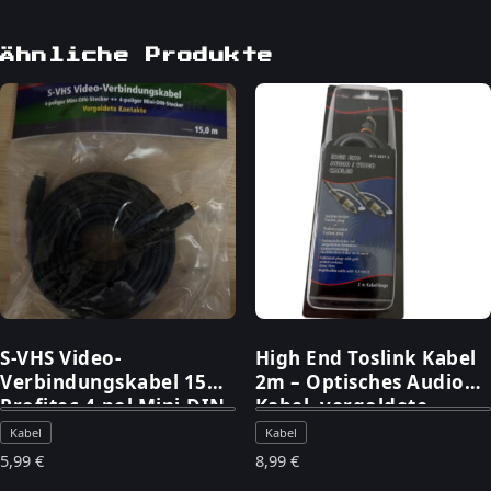
Ähnliche Produkte
S-VHS Video-
High End Toslink Kabel
Verbindungskabel 15m
2m – Optisches Audio
Profitec 4-pol Mini-DIN
Kabel, vergoldete
vergoldete Kontakte
Stecker, neu
Kabel
Kabel
NEU
5,99
€
8,99
€