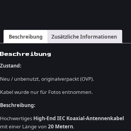
m
–
IEC
Koax
Beschreibung
Zusätzliche Informationen
Kabel
mit
Filter,
Beschreibung
vergoldet,
Zustand:
ProfiTec
Menge
Neu / unbenutzt, originalverpackt (OVP).
Kabel wurde nur für Fotos entnommen.
Beschreibung:
Hochwertiges
High-End IEC Koaxial-Antennenkabel
mit einer Länge von
20 Metern
.