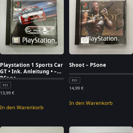
Playstation 1 Sports Car
Shoot – PSone
GT • Ink. Anleitung • –
PSone
PS1
PS1
14,99
€
13,99
€
In den Warenkorb
In den Warenkorb