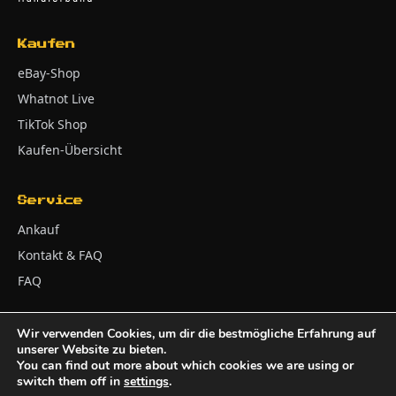
Kaufen
eBay-Shop
Whatnot Live
TikTok Shop
Kaufen-Übersicht
Service
Ankauf
Kontakt & FAQ
FAQ
Wir verwenden Cookies, um dir die bestmögliche Erfahrung auf
unserer Website zu bieten.
Impressum
AGB
Widerrufsbelehrung
© 2026 Adler Kontor
You can find out more about which cookies we are using or
Zahlung & Versand
Batteriehinweise
Datenschutz
switch them off in
settings
.