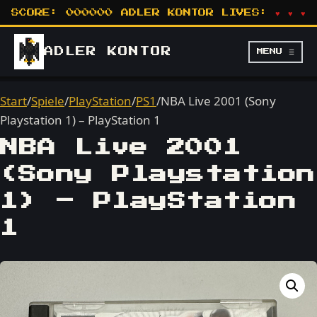
SCORE:
000000
ADLER KONTOR
LIVES:
♥ ♥ ♥
ADLER
KONTOR
MENU ☰
Start
/
Spiele
/
PlayStation
/
PS1
/
NBA Live 2001 (Sony
Playstation 1) – PlayStation 1
NBA Live 2001
(Sony Playstation
1) – PlayStation
1