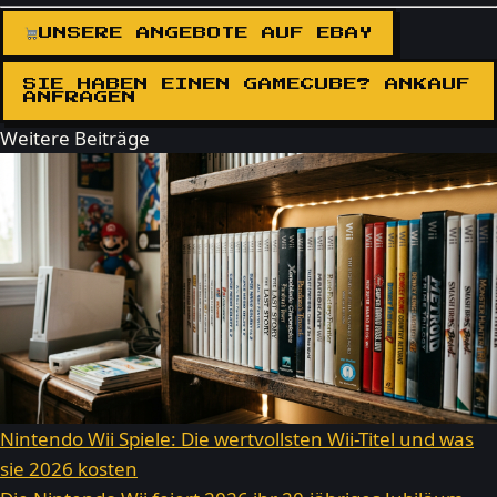
UNSERE ANGEBOTE AUF EBAY
SIE HABEN EINEN GAMECUBE? ANKAUF
ANFRAGEN
Weitere Beiträge
Nintendo Wii Spiele: Die wertvollsten Wii-Titel und was
sie 2026 kosten