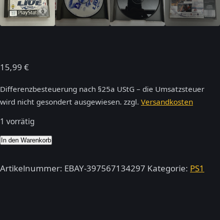
15,99
€
Differenzbesteuerung nach §25a UStG – die Umsatzsteuer
wird nicht gesondert ausgewiesen.
zzgl.
Versandkosten
1 vorrätig
NBA
In den Warenkorb
Live
2001
Artikelnummer:
EBAY-397567134297
Kategorie:
PS1
(Sony
Playstation
1)