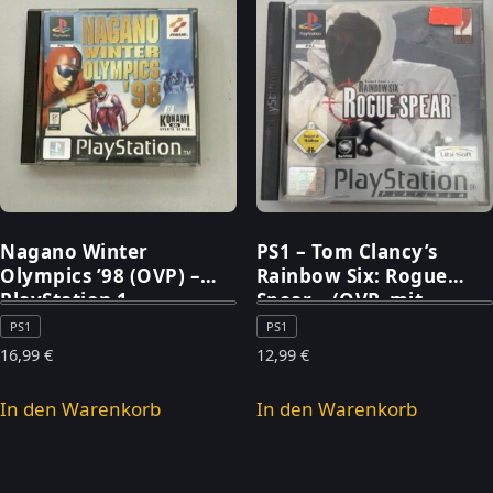
Nagano Winter
PS1 – Tom Clancy’s
Olympics ’98 (OVP) –
Rainbow Six: Rogue
PlayStation 1
Spear – (OVP, mit
Anleitung) – PlayStation
PS1
PS1
1
16,99
€
12,99
€
In den Warenkorb
In den Warenkorb