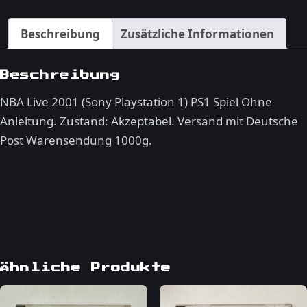
–
PlayStation
Beschreibung
Zusätzliche Informationen
1
Menge
Beschreibung
NBA Live 2001 (Sony Playstation 1) PS1 Spiel Ohne
Anleitung. Zustand: Akzeptabel. Versand mit Deutsche
Post Warensendung 1000g.
Ähnliche Produkte