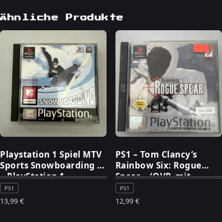
Ähnliche Produkte
Playstation 1 Spiel MTV
PS1 – Tom Clancy’s
Sports Snowboarding in
Rainbow Six: Rogue
– PlayStation 1
Spear – (OVP, mit
Anleitung) – PlayStation
PS1
PS1
1
13,99
€
12,99
€