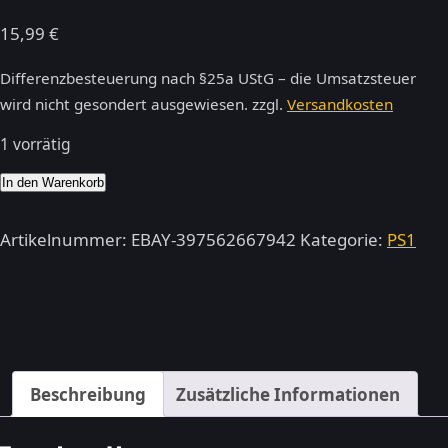
15,99
€
Differenzbesteuerung nach §25a UStG – die Umsatzsteuer
wird nicht gesondert ausgewiesen.
zzgl.
Versandkosten
1 vorrätig
Rally
In den Warenkorb
Ps1
–
Artikelnummer:
EBAY-397562667942
Kategorie:
PS1
PlayStation
1
Menge
Beschreibung
Zusätzliche Informationen