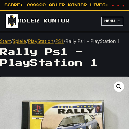
SCORE:
000000
ADLER KONTOR
LIVES:
♥ ♥ ♥
ADLER
KONTOR
MENU ☰
Start
/
Spiele
/
PlayStation
/
PS1
/
Rally Ps1 – PlayStation 1
Rally Ps1 –
PlayStation 1