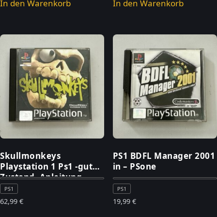
In den Warenkorb
In den Warenkorb
Skullmonkeys
PS1 BDFL Manager 2001
Playstation 1 Ps1 -guter
in – PSone
Zustand- Anleitung –
PlayStation 1
PS1
PS1
62,99
€
19,99
€