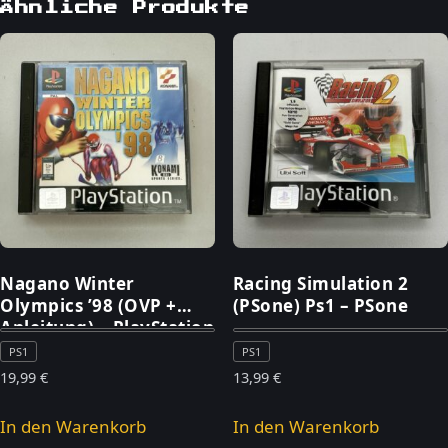
Ähnliche Produkte
Nagano Winter
Racing Simulation 2
Olympics ’98 (OVP +
(PSone) Ps1 – PSone
Anleitung) – PlayStation
1
PS1
PS1
19,99
€
13,99
€
In den Warenkorb
In den Warenkorb