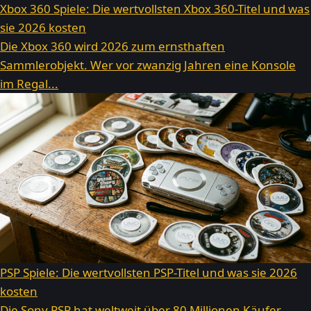
Xbox 360 Spiele: Die wertvollsten Xbox 360-Titel und was
sie 2026 kosten
Die Xbox 360 wird 2026 zum ernsthaften
Sammlerobjekt. Wer vor zwanzig Jahren eine Konsole
im Regal...
PSP Spiele: Die wertvollsten PSP-Titel und was sie 2026
kosten
Die Sony PSP hat weltweit über 80 Millionen Käufer