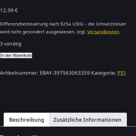
12,99
€
Differenzbesteuerung nach §25a UStG – die Umsatzsteuer
wird nicht gesondert ausgewiesen.
zzgl.
Versandkosten
3 vorrätig
Wer
In den Warenkorb
wird
Millionär
Artikelnummer:
EBAY-397563063359
Kategorie:
PS1
–
PSone
Menge
Beschreibung
Zusätzliche Informationen