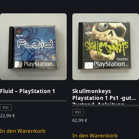
Fluid – PlayStation 1
Skullmonkeys
Playstation 1 Ps1 -guter
Zustand- Anleitung –
PS1
PlayStation 1
PS1
22,99
€
62,99
€
In den Warenkorb
In den Warenkorb