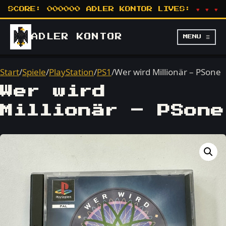
SCORE:
000000
ADLER KONTOR
LIVES:
♥ ♥ ♥
ADLER
KONTOR
MENU ☰
Start
/
Spiele
/
PlayStation
/
PS1
/
Wer wird Millionär – PSone
Wer wird
Millionär – PSone