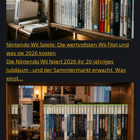
Nintendo Wii Spiele: Die wertvollsten Wii-Titel und
was sie 2026 kosten
Die Nintendo Wii feiert 2026 ihr 20-jähriges
Jubiläum - und der Sammlermarkt erwacht. Was
einst...