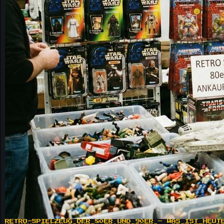
RETRO-SPIELZEUG DER 80ER UND 90ER – WAS IST HEUT