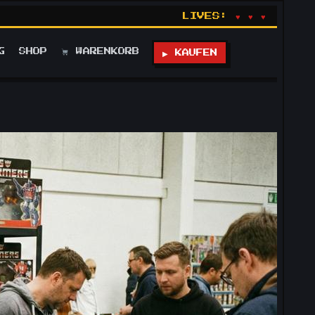
LIVES:
♥ ♥ ♥
G
SHOP
WARENKORB
▶ KAUFEN