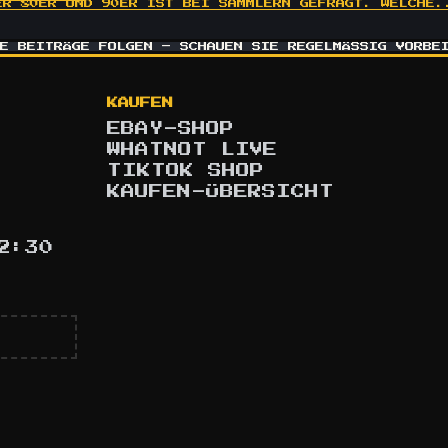
ER 80ER UND 90ER IST BEI SAMMLERN GEFRAGT. WELCHE.
E BEITRÄGE FOLGEN – SCHAUEN SIE REGELMÄSSIG VORBEI
KAUFEN
EBAY-SHOP
WHATNOT LIVE
TIKTOK SHOP
KAUFEN-ÜBERSICHT
2:30