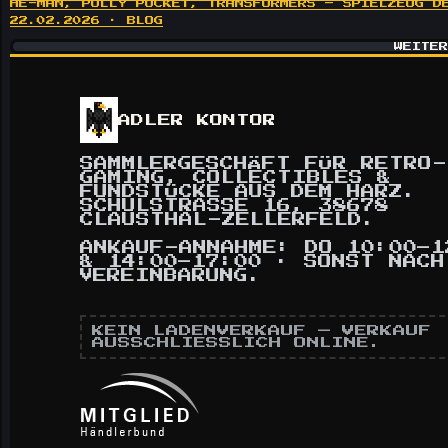
HE-MAN, POLLY POCKET, TRANSFORMERS – SPIELZEUG D
22.02.2026 · BLOG
WEITER
ADLER KONTOR
SAMMLERGESCHÄFT FÜR RETRO-
GAMING, COLLECTIBLES &
FUNDSTÜCKE AUS DEM HARZ.
SCHULSTRASSE 16, 38678 C
LAUSTHAL-ZELLERFELD.
ANKAUF-ANNAHME: DO 10:00–1
& 14:00–17:00 · SONST NACH
VEREINBARUNG.
KEIN LADENVERKAUF — VERKAUF
AUSSCHLIESSLICH ONLINE.