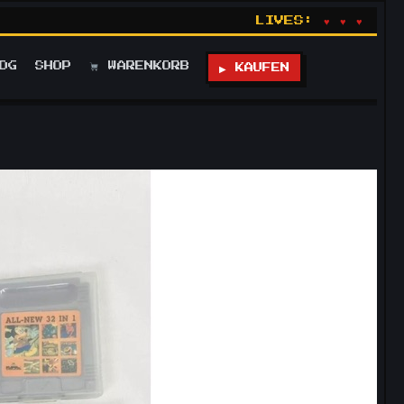
LIVES:
♥ ♥ ♥
OG
SHOP
WARENKORB
▶ KAUFEN