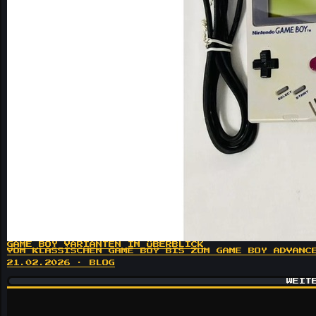
GAME BOY VARIANTEN IM ÜBERBLICK
VOM KLASSISCHEN GAME BOY BIS ZUM GAME BOY ADVANC
21.02.2026 · BLOG
WEIT