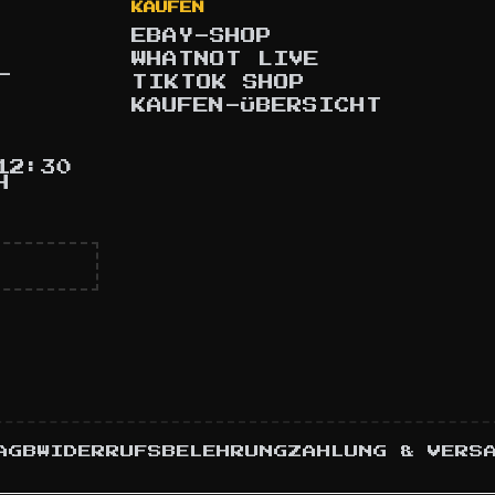
KAUFEN
EBAY-SHOP
WHATNOT LIVE
-
TIKTOK SHOP
KAUFEN-ÜBERSICHT
12:30
H
AGB
WIDERRUFSBELEHRUNG
ZAHLUNG & VERS