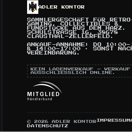
ADLER KONTOR
SAMMLERGESCHÄFT FÜR RETRO
GAMING, COLLECTIBLES &
FUNDSTÜCKE AUS DEM HARZ.
SCHULSTRASSE 16, 38678 C
LAUSTHAL-ZELLERFELD.
ANKAUF-ANNAHME: DO 10:00–
& 14:00–17:00 · SONST NAC
VEREINBARUNG.
KEIN LADENVERKAUF — VERKAUF
AUSSCHLIESSLICH ONLINE.
IMPRESSUM
© 2026 ADLER KONTOR
DATENSCHUTZ