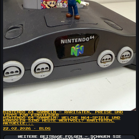
NINTENDO 64 SAMMELN – RARITÄTEN, PREISE UND
TIPPS FÜR EINSTEIGER
NINTENDO 64 SAMMELN: WELCHE N64-SPIELE UND
KONSOLEN SIND HEUTE WERTVOLL? RARITÄTEN,
AKTUELLE...
22.02.2026 · BLOG
WEITERE BEITRÄGE FOLGEN – SCHAUEN SIE