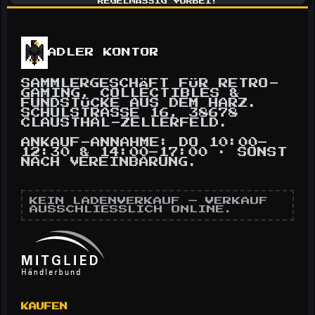
REGELMÄSSIG VORBEI!
ADLER KONTOR
SAMMLERGESCHÄFT FÜR RETRO-
GAMING, COLLECTIBLES &
FUNDSTÜCKE AUS DEM HARZ.
SCHULSTRASSE 16, 38678 C
LAUSTHAL-ZELLERFELD.
ANKAUF-ANNAHME: DO 10:00–
12:30 & 14:00–17:00 · SONST
NACH VEREINBARUNG.
KEIN LADENVERKAUF — VERKAUF
AUSSCHLIESSLICH ONLINE.
KAUFEN