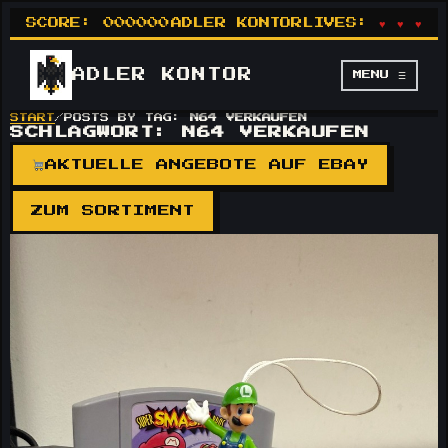
SCORE:
000000
ADLER KONTOR
LIVES:
♥ ♥ ♥
ADLER
KONTOR
MENU ☰
START
/
POSTS BY TAG:
N64 VERKAUFEN
SCHLAGWORT:
N64 VERKAUFEN
AKTUELLE ANGEBOTE AUF EBAY
ZUM SORTIMENT