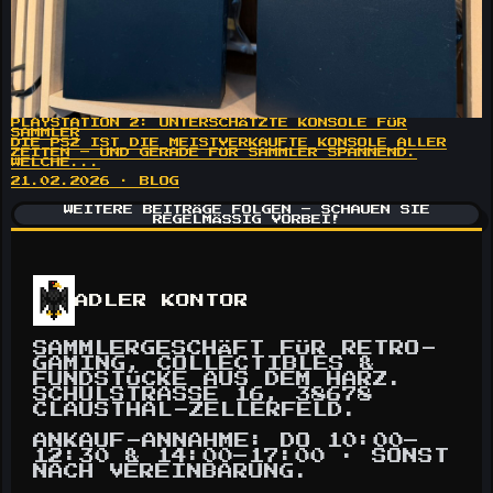
PLAYSTATION 2: UNTERSCHÄTZTE KONSOLE FÜR
SAMMLER
DIE PS2 IST DIE MEISTVERKAUFTE KONSOLE ALLER
ZEITEN – UND GERADE FÜR SAMMLER SPANNEND.
WELCHE...
21.02.2026 · BLOG
WEITERE BEITRÄGE FOLGEN – SCHAUEN SIE
REGELMÄSSIG VORBEI!
ADLER KONTOR
SAMMLERGESCHÄFT FÜR RETRO-
GAMING, COLLECTIBLES &
FUNDSTÜCKE AUS DEM HARZ.
SCHULSTRASSE 16, 38678 C
LAUSTHAL-ZELLERFELD.
ANKAUF-ANNAHME: DO 10:00–
12:30 & 14:00–17:00 · SONST
NACH VEREINBARUNG.