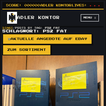
SCORE:
000000
ADLER KONTOR
LIVES:
♥ ♥ ♥
ADLER
KONTOR
MENU ☰
START
/
POSTS BY TAG:
PS2 FAT
SCHLAGWORT:
PS2 FAT
AKTUELLE ANGEBOTE AUF EBAY
ZUM SORTIMENT