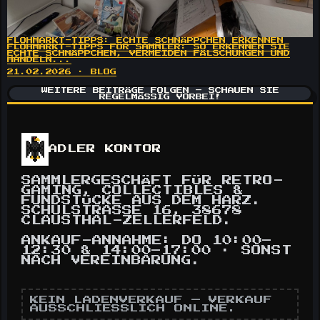
FLOHMARKT-TIPPS: ECHTE SCHNÄPPCHEN ERKENNEN
FLOHMARKT-TIPPS FÜR SAMMLER: SO ERKENNEN SIE
ECHTE SCHNÄPPCHEN, VERMEIDEN FÄLSCHUNGEN UND
HANDELN...
21.02.2026 · BLOG
WEITERE BEITRÄGE FOLGEN – SCHAUEN SIE
REGELMÄSSIG VORBEI!
ADLER KONTOR
SAMMLERGESCHÄFT FÜR RETRO-
GAMING, COLLECTIBLES &
FUNDSTÜCKE AUS DEM HARZ.
SCHULSTRASSE 16, 38678 C
LAUSTHAL-ZELLERFELD.
ANKAUF-ANNAHME: DO 10:00–
12:30 & 14:00–17:00 · SONST
NACH VEREINBARUNG.
KEIN LADENVERKAUF — VERKAUF
AUSSCHLIESSLICH ONLINE.