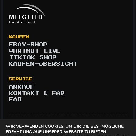
KAUFEN
EBAY-SHOP
WHATNOT LIVE
TIKTOK SHOP
KAUFEN-ÜBERSICHT
SERVICE
ANKAUF
KONTAKT & FAQ
FAQ
IMPRESSUM
© 2026 ADLER KONTOR
WIR VERWENDEN COOKIES, UM DIR DIE BESTMÖGLICHE
AGB
WIDERRUFSBELEHRUNG
ERFAHRUNG AUF UNSERER WEBSITE ZU BIETEN.
ZAHLUNG & VERSAND