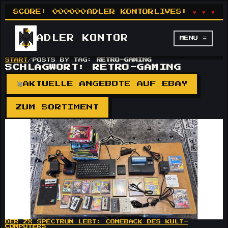
SCORE:
000000
ADLER KONTOR
LIVES:
♥ ♥ ♥
ADLER
KONTOR
MENU ☰
START
/
POSTS BY TAG:
RETRO-GAMING
SCHLAGWORT:
RETRO-GAMING
AKTUELLE ANGEBOTE AUF EBAY
ZUM SORTIMENT
DER ZX SPECTRUM LEBT: COMEBACK DES KULT-
COMPUTERS