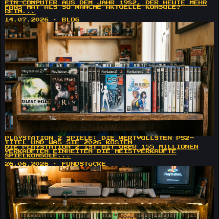
EIN COMPUTER AUS DEM JAHR 1982, DER HEUTE MEHR
FANS HAT ALS SO MANCHE AKTUELLE KONSOLE?
BEIM...
14.07.2026 · BLOG
PLAYSTATION 2 SPIELE: DIE WERTVOLLSTEN PS2-
TITEL UND WAS SIE 2026 KOSTEN
DIE PLAYSTATION 2 IST MIT ÜBER 155 MILLIONEN
VERKAUFTEN EINHEITEN DIE MEISTVERKAUFTE
SPIELKONSOLE...
26.06.2026 · FUNDSTÜCKE