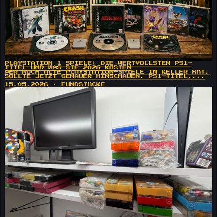
PLAYSTATION 1 SPIELE: DIE WERTVOLLSTEN PS1-
TITEL UND WAS SIE 2026 KOSTEN
WER NOCH ALTE PLAYSTATION-SPIELE IM KELLER HAT,
SOLLTE JETZT GENAUER HINSCHAUEN. PS1-TITEL,...
15.05.2026 · FUNDSTÜCKE