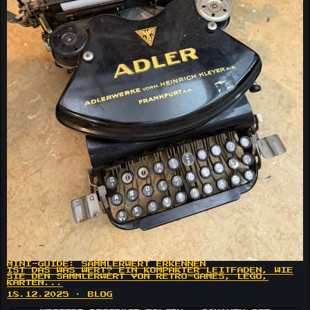
MINI-GUIDE: SAMMLERWERT ERKENNEN
IST DAS WAS WERT? EIN KOMPAKTER LEITFADEN, WIE
SIE DEN SAMMLERWERT VON RETRO-GAMES, LEGO,
KARTEN...
18.12.2025 · BLOG