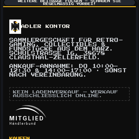
WEITERE BEITRÄGE FOLGEN – SCHAUEN SIE
REGELMÄSSIG VORBEI!
ADLER KONTOR
SAMMLERGESCHÄFT FÜR RETRO-
GAMING, COLLECTIBLES &
FUNDSTÜCKE AUS DEM HARZ.
SCHULSTRASSE 16, 38678 C
LAUSTHAL-ZELLERFELD.
ANKAUF-ANNAHME: DO 10:00–
12:30 & 14:00–17:00 · SONST
NACH VEREINBARUNG.
KEIN LADENVERKAUF — VERKAUF
AUSSCHLIESSLICH ONLINE.
KAUFEN