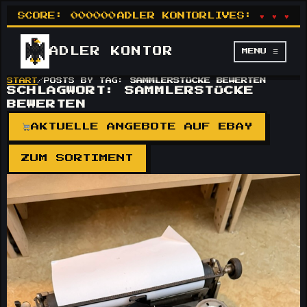
SCORE:
000000
ADLER KONTOR
LIVES:
♥ ♥ ♥
ADLER
KONTOR
MENU ☰
START
/
POSTS BY TAG:
SAMMLERSTÜCKE BEWERTEN
SCHLAGWORT:
SAMMLERSTÜCKE
BEWERTEN
AKTUELLE ANGEBOTE AUF EBAY
ZUM SORTIMENT