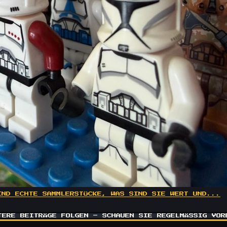
IND ECHTE SAMMLERSTÜCKE, WAS SIND SIE WERT UND...
TERE BEITRÄGE FOLGEN – SCHAUEN SIE REGELMÄSSIG VORB