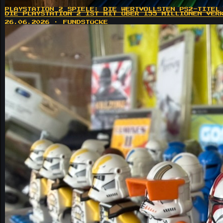
PLAYSTATION 2 SPIELE: DIE WERTVOLLSTEN PS2-TITEL
DIE PLAYSTATION 2 IST MIT ÜBER 155 MILLIONEN VER
26.06.2026 · FUNDSTÜCKE