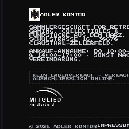
ADLER KONTOR
SAMMLERGESCHÄFT FÜR RETR
GAMING, COLLECTIBLES &
FUNDSTÜCKE AUS DEM HARZ.
SCHULSTRASSE 16, 38678 C
LAUSTHAL-ZELLERFELD.
ANKAUF-ANNAHME: DO 10:00
& 14:00–17:00 · SONST NA
VEREINBARUNG.
KEIN LADENVERKAUF — VERKAU
AUSSCHLIESSLICH ONLINE.
IMPRESSU
© 2026 ADLER KONTOR