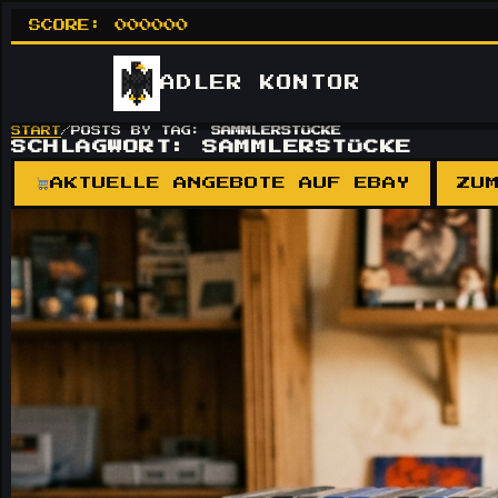
SCORE:
000000
ADLER
KONTOR
START
/
POSTS BY TAG:
SAMMLERSTÜCKE
SCHLAGWORT:
SAMMLERSTÜCKE
AKTUELLE ANGEBOTE AUF EBAY
ZU