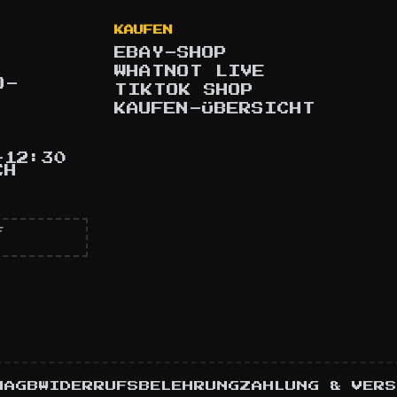
KAUFEN
EBAY-SHOP
WHATNOT LIVE
O-
TIKTOK SHOP
KAUFEN-ÜBERSICHT
–12:30
CH
F
M
AGB
WIDERRUFSBELEHRUNG
ZAHLUNG & VER