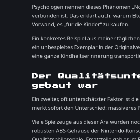
Psychologen nennen dieses Phänomen „Nosta
verbunden ist. Das erklärt auch, warum Elt
Vorwand, es „für die Kinder“ zu kaufen.
Ein konkretes Beispiel aus meiner tägliche
ein unbespieltes Exemplar in der Originalv
eine ganze Kindheitserinnerung transportie
Der Qualitätsunt
gebaut war
Ein zweiter, oft unterschätzter Faktor ist d
merkt sofort den Unterschied: massiveres Pla
Viele Spielzeuge aus dieser Ära wurden no
robusten ABS-Gehäuse der Nintendo-Konsole
Qualitätsphilosophie. Ersatzteile gab es i