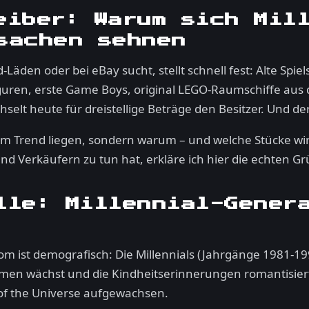
eiber: Warum sich Mil
sachen sehnen
äden oder bei eBay sucht, stellt schnell fest: Alte Spi
guren, erste Game Boys, original LEGO-Raumschiffe aus d
elt heute für dreistellige Beträge den Besitzer. Und der
 im Trend liegen, sondern warum – und welche Stücke wirk
d Verkäufern zu tun hat, erkläre ich hier die echten G
lle: Millennial-Gener
om ist demografisch: Die Millennials (Jahrgänge 1981-1996
men wächst und die Kindheitserinnerungen romantisiert
of the Universe aufgewachsen.