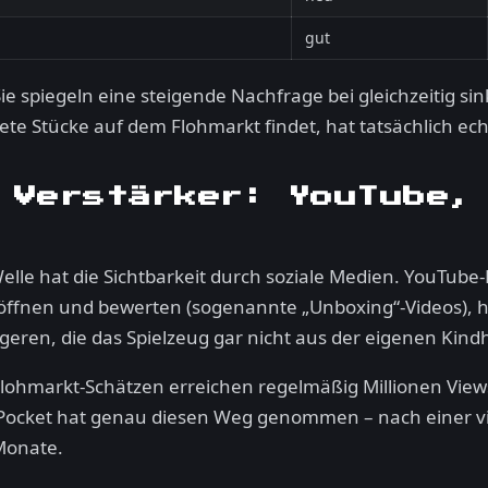
gut
Sie spiegeln eine steigende Nachfrage bei gleichzeitig s
e Stücke auf dem Flohmarkt findet, hat tatsächlich ec
 Verstärker: YouTube,
Welle hat die Sichtbarkeit durch soziale Medien. YouTub
g öffnen und bewerten (sogenannte „Unboxing“-Videos), h
ren, die das Spielzeug gar nicht aus der eigenen Kind
Flohmarkt-Schätzen erreichen regelmäßig Millionen Views.
lly Pocket hat genau diesen Weg genommen – nach einer 
 Monate.