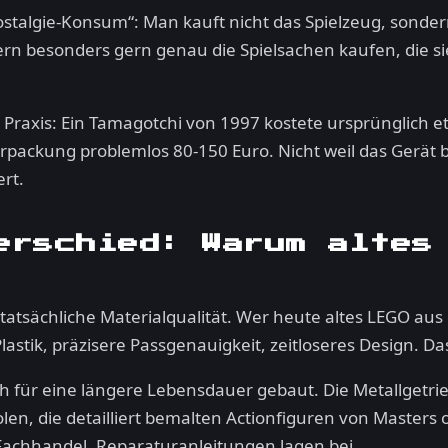
lgie-Konsum“: Man kauft nicht das Spielzeug, sondern 
ern besonders gern genau die Spielsachen kaufen, die sie
n Praxis: Ein Tamagotchi von 1997 kostete ursprünglich
erpackung problemlos 80-150 Euro. Nicht weil das Gerät
rt.
erschied: Warum altes
ie tatsächliche Materialqualität. Wer heute altes LEGO au
stik, präzisere Passgenauigkeit, zeitloseres Design. Das 
ch für eine längere Lebensdauer gebaut. Die Metallgetri
n, die detailliert bemalten Actionfiguren von Masters o
m Fachhandel, Reparaturanleitungen lagen bei.