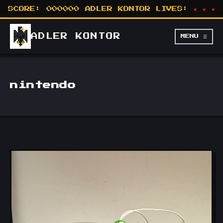
SCORE:
000000
ADLER KONTOR
LIVES:
♥ ♥ ♥
ADLER
KONTOR
MENU ☰
nintendo