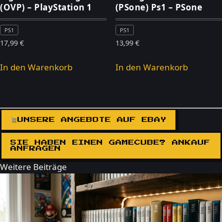
(OVP) – PlayStation 1
(PSone) Ps1 – PSone
PS1
PS1
17,99
€
13,99
€
In den Warenkorb
In den Warenkorb
UNSERE ANGEBOTE AUF EBAY
SIE HABEN EINEN GAMECUBE? ANKAUF
ANFRAGEN
Weitere Beiträge