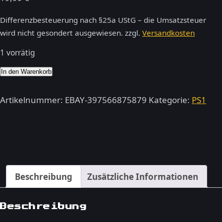
Differenzbesteuerung nach §25a UStG – die Umsatzsteuer
wird nicht gesondert ausgewiesen.
zzgl.
Versandkosten
1 vorrätig
Amerzone
In den Warenkorb
–
PSone
Artikelnummer:
EBAY-397566875879
Kategorie:
PS1
Menge
Beschreibung
Zusätzliche Informationen
Beschreibung