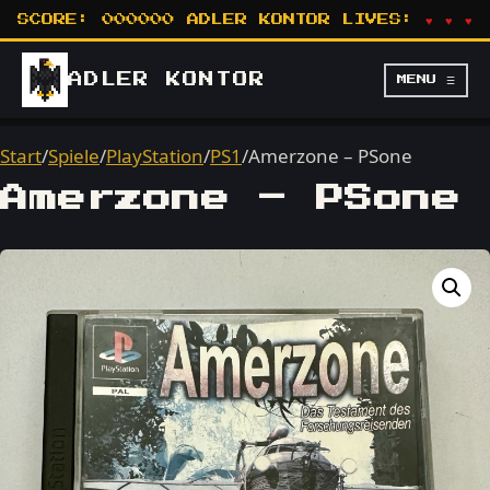
SCORE:
000000
ADLER KONTOR
LIVES:
♥ ♥ ♥
ADLER
KONTOR
MENU ☰
Start
/
Spiele
/
PlayStation
/
PS1
/
Amerzone – PSone
Amerzone – PSone