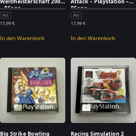
Weltmeisterschaft 2002
Attack – Playstation –
– PSone
PSone
PS1
PS1
17,99
€
17,99
€
In den Warenkorb
In den Warenkorb
Big Strike Bowling
Racing Simulation 2