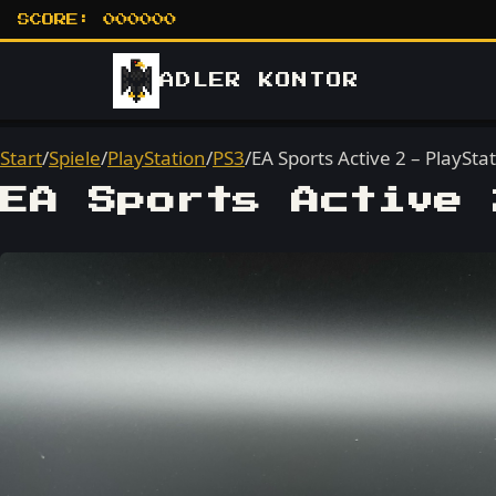
SCORE:
000000
ADLER
KONTOR
Start
/
Spiele
/
PlayStation
/
PS3
/
EA Sports Active 2 – PlaySta
EA Sports Active 