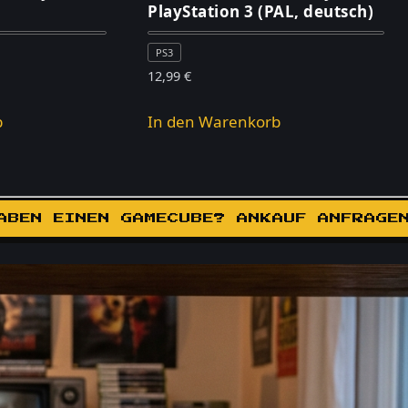
PlayStation 3 (PAL, deutsch)
PS3
12,99
€
b
In den Warenkorb
ABEN EINEN GAMECUBE? ANKAUF ANFRAGE