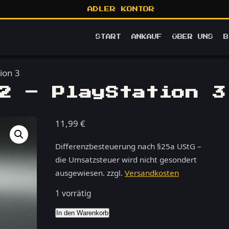
ADLER KONTOR
START
ANKAUF
ÜBER UNS
B
tion 3
2 – PlayStation 3
11,99
€
Differenzbesteuerung nach §25a UStG –
die Umsatzsteuer wird nicht gesondert
ausgewiesen.
zzgl.
Versandkosten
1 vorrätig
EA
In den Warenkorb
Sports