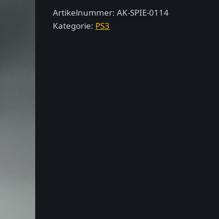
Active
Artikelnummer:
AK-SPIE-0114
2
Kategorie:
PS3
–
PlayStation
3
Menge