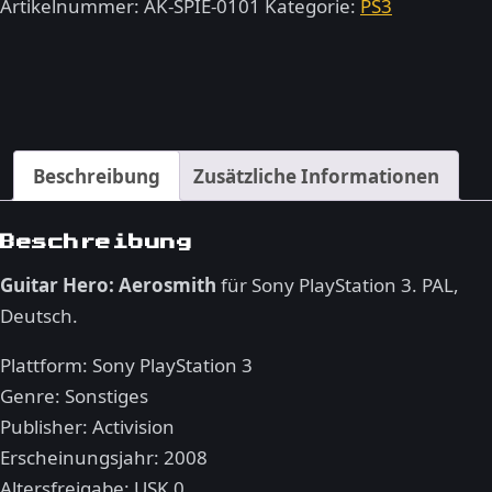
Aerosmith
Artikelnummer:
AK-SPIE-0101
Kategorie:
PS3
–
PlayStation
3
Menge
Beschreibung
Zusätzliche Informationen
Beschreibung
Guitar Hero: Aerosmith
für Sony PlayStation 3. PAL,
Deutsch.
Plattform: Sony PlayStation 3
Genre: Sonstiges
Publisher: Activision
Erscheinungsjahr: 2008
Altersfreigabe: USK 0