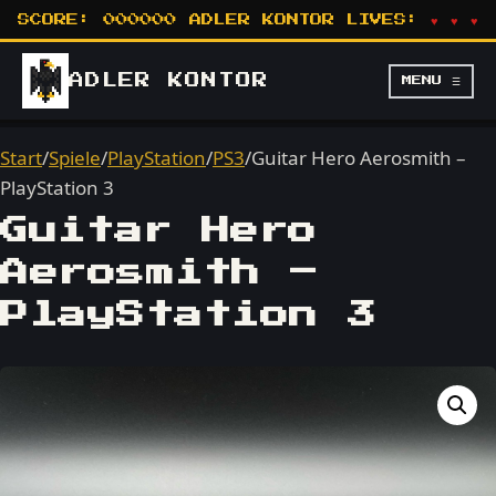
SCORE:
000000
ADLER KONTOR
LIVES:
♥ ♥ ♥
ADLER
KONTOR
MENU ☰
Start
/
Spiele
/
PlayStation
/
PS3
/
Guitar Hero Aerosmith –
PlayStation 3
Guitar Hero
Aerosmith –
PlayStation 3