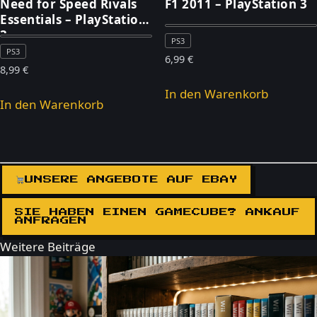
Need for Speed Rivals
F1 2011 – PlayStation 3
Essentials – PlayStation
3
PS3
PS3
6,99
€
8,99
€
In den Warenkorb
In den Warenkorb
UNSERE ANGEBOTE AUF EBAY
SIE HABEN EINEN GAMECUBE? ANKAUF
ANFRAGEN
Weitere Beiträge