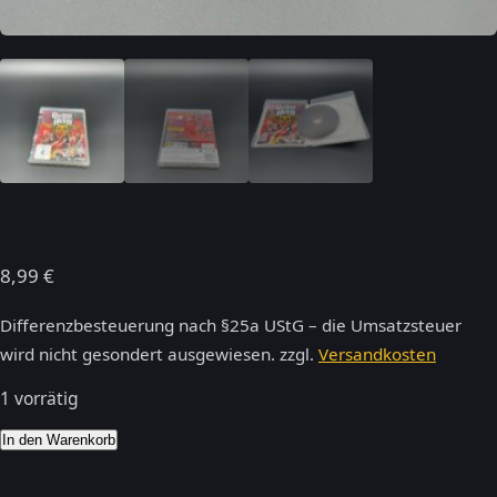
8,99
€
Differenzbesteuerung nach §25a UStG – die Umsatzsteuer
wird nicht gesondert ausgewiesen.
zzgl.
Versandkosten
1 vorrätig
Guitar
In den Warenkorb
Hero