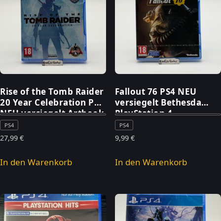
Rise of the Tomb Raider
Fallout 76 PS4 NEU
20 Year Celebration PS4
versiegelt Bethesda
NEU versiegelt Artbook
PlayStation 4
PS4
PS4
27,99
€
9,99
€
In den Warenkorb
In den Warenkorb