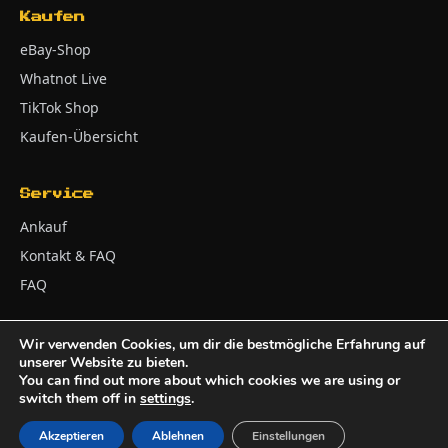
Kaufen
eBay-Shop
Whatnot Live
TikTok Shop
Kaufen-Übersicht
Service
Ankauf
Kontakt & FAQ
FAQ
Wir verwenden Cookies, um dir die bestmögliche Erfahrung auf
unserer Website zu bieten.
Impressum
AGB
Widerrufsbelehrung
© 2026 Adler Kontor
You can find out more about which cookies we are using or
Zahlung & Versand
Batteriehinweise
Datenschutz
switch them off in
settings
.
Akzeptieren
Ablehnen
Einstellungen