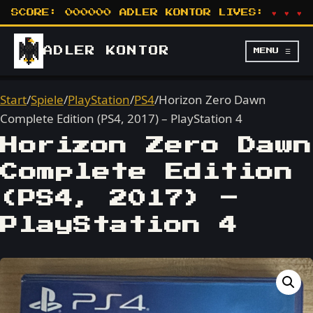
SCORE:
000000
ADLER KONTOR
LIVES:
♥ ♥ ♥
ADLER
KONTOR
MENU ☰
Start
/
Spiele
/
PlayStation
/
PS4
/
Horizon Zero Dawn
Complete Edition (PS4, 2017) – PlayStation 4
Horizon Zero Dawn
Complete Edition
(PS4, 2017) –
PlayStation 4