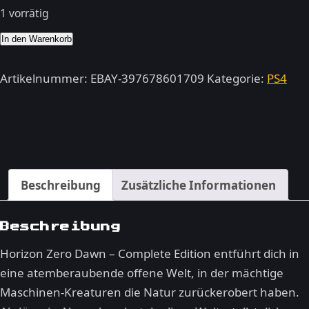
1 vorrätig
Horizon
In den Warenkorb
Zero
Dawn
Artikelnummer:
EBAY-397678601709
Kategorie:
PS4
Complete
Edition
(PS4,
2017)
–
Beschreibung
Zusätzliche Informationen
PlayStation
4
Menge
Beschreibung
Horizon Zero Dawn – Complete Edition entführt dich in
eine atemberaubende offene Welt, in der mächtige
Maschinen-Kreaturen die Natur zurückerobert haben.