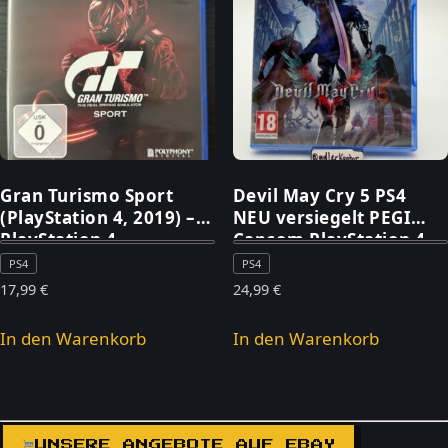
Gran Turismo Sport
Devil May Cry 5 PS4
(PlayStation 4, 2019) –
NEU versiegelt PEGI
PlayStation 4
Capcom PlayStation 4
PS4
PS4
17,99
€
24,99
€
In den Warenkorb
In den Warenkorb
UNSERE ANGEBOTE AUF EBAY