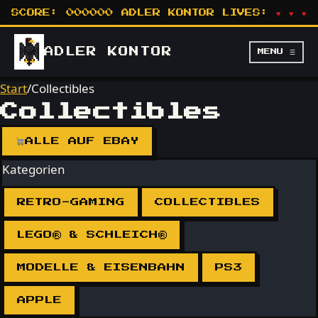
SCORE:
000000
ADLER KONTOR
LIVES:
♥ ♥ ♥
ADLER
KONTOR
MENU ☰
Start
/
Collectibles
Collectibles
ALLE AUF EBAY
Kategorien
RETRO-GAMING
COLLECTIBLES
LEGO® & SCHLEICH®
MODELLE & EISENBAHN
PS3
APPLE