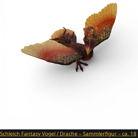
Schleich Fantasy Vogel / Drache – Sammlerfigur – ca. 18