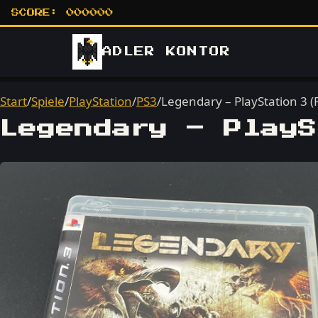
SCORE:
000000
ADLER
KONTOR
Start
/
Spiele
/
PlayStation
/
PS3
/
Legendary – PlayStation 3 (
Legendary – PlayS