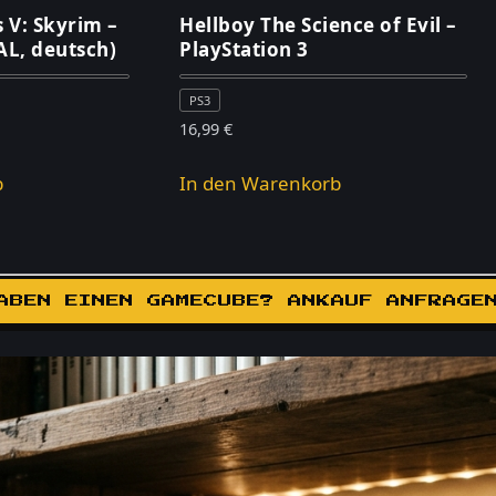
s V: Skyrim –
Hellboy The Science of Evil –
AL, deutsch)
PlayStation 3
PS3
16,99
€
b
In den Warenkorb
ABEN EINEN GAMECUBE? ANKAUF ANFRAGE