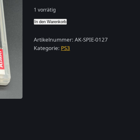
1 vorrätig
Legendary
In den Warenkorb
–
PlayStation
Artikelnummer:
AK-SPIE-0127
3
Kategorie:
PS3
(PAL,
deutsch)
Menge