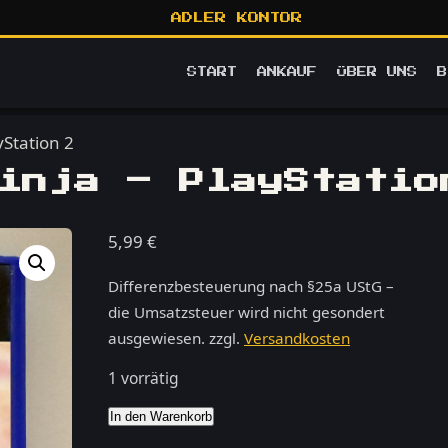
ADLER KONTOR
START
ANKAUF
ÜBER UNS
B
yStation 2
inja – PlayStatio
5,99
€
Differenzbesteuerung nach §25a UStG –
die Umsatzsteuer wird nicht gesondert
ausgewiesen.
zzgl.
Versandkosten
1 vorrätig
Naruto
In den Warenkorb
Ultimate