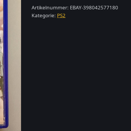
Ninja
Artikelnummer:
EBAY-398042577180
–
Kategorie:
PS2
PlayStation
2
Menge