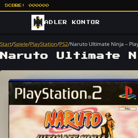
SCORE:
000000
ADLER
KONTOR
Start
/
Spiele
/
PlayStation
/
PS2
/
Naruto Ultimate Ninja – Pla
Naruto Ultimate N