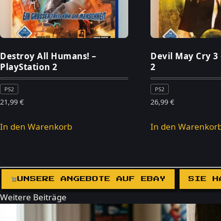
Destroy All Humans! –
Devil May Cry 3 
PlayStation 2
2
PS2
PS2
21,99
€
26,99
€
In den Warenkorb
In den Warenkor
UNSERE ANGEBOTE AUF EBAY
SIE H
Weitere Beiträge