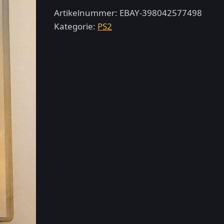
Navy
Artikelnummer:
EBAY-398042577498
SEALs
Kategorie:
PS2
Platinum
–
PlayStation
2
Menge