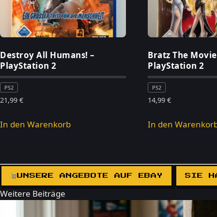
Destroy All Humans! –
Bratz The Movie
PlayStation 2
PlayStation 2
PS2
PS2
21,99
€
14,99
€
In den Warenkorb
In den Warenkor
UNSERE ANGEBOTE AUF EBAY
SIE H
Weitere Beiträge