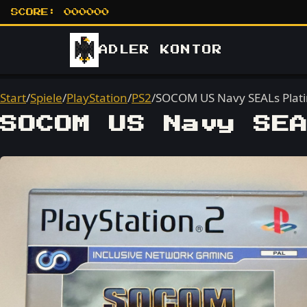
SCORE:
000000
ADLER
KONTOR
Start
/
Spiele
/
PlayStation
/
PS2
/
SOCOM US Navy SEALs Plati
SOCOM US Navy SEA