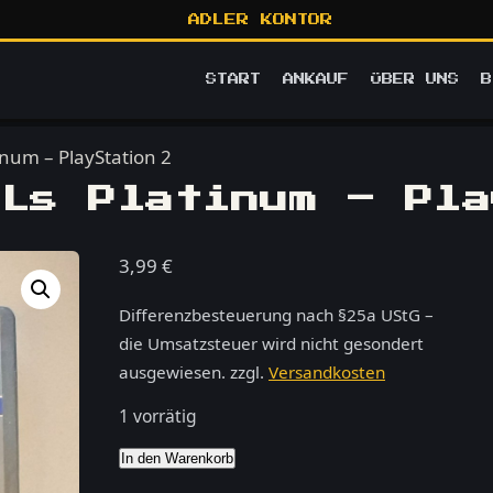
ADLER KONTOR
START
ANKAUF
ÜBER UNS
B
num – PlayStation 2
Ls Platinum – Pla
3,99
€
Differenzbesteuerung nach §25a UStG –
die Umsatzsteuer wird nicht gesondert
ausgewiesen.
zzgl.
Versandkosten
1 vorrätig
SOCOM
In den Warenkorb
US