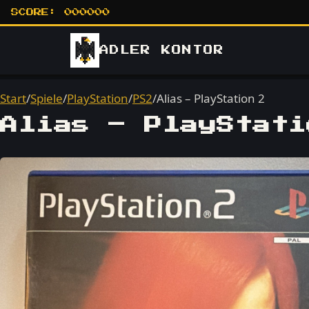
SCORE:
000000
ADLER
KONTOR
Start
/
Spiele
/
PlayStation
/
PS2
/
Alias – PlayStation 2
Alias – PlayStati