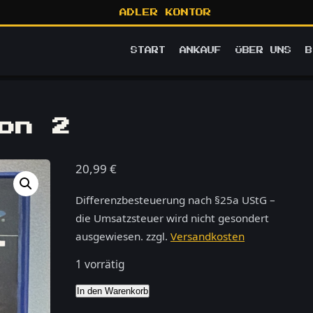
ADLER KONTOR
START
ANKAUF
ÜBER UNS
B
on 2
20,99
€
Differenzbesteuerung nach §25a UStG –
die Umsatzsteuer wird nicht gesondert
ausgewiesen.
zzgl.
Versandkosten
1 vorrätig
Alias
In den Warenkorb
–