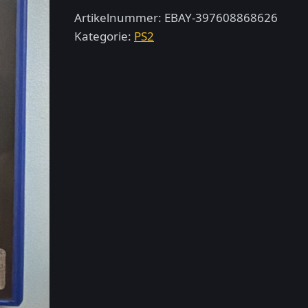
PlayStation
Artikelnummer:
EBAY-397608868626
2
Kategorie:
PS2
Menge